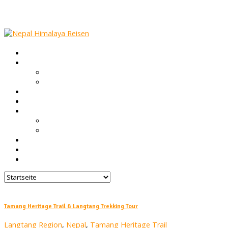
Startseite
Nepal Infos
Trekking in Nepal
Höhenkrankheit & Gesundheit
Touren
Gruppen Reisen
Über uns
Nepal FAQ
Unsere Agentur
Blog
Feedback
Kontakt
Tamang Heritage Trail & Langtang Trekking Tour
Langtang Region
,
Nepal
,
Tamang Heritage Trail