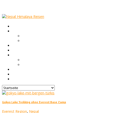
Startseite
Nepal Infos
Trekking in Nepal
Höhenkrankheit & Gesundheit
Touren
Gruppen Reisen
Über uns
Nepal FAQ
Unsere Agentur
Blog
Feedback
Kontakt
Gokyo Lake Trekking ohne Everest Base Camp
Everest Region
,
Nepal