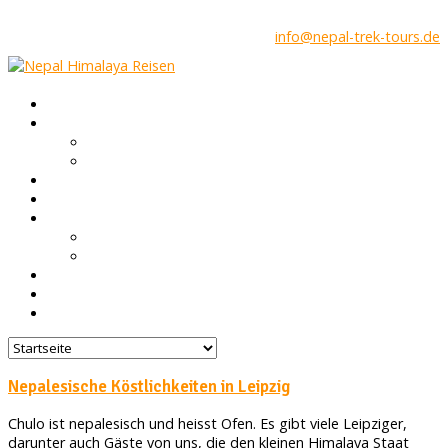
info@nepal-trek-tours.de
Startseite
Nepal Infos
Trekking in Nepal
Höhenkrankheit & Gesundheit
Touren
Gruppen Reisen
Über uns
Nepal FAQ
Unsere Agentur
Blog
Feedback
Kontakt
Nepalesische Köstlichkeiten in Leipzig
Chulo ist nepalesisch und heisst Ofen. Es gibt viele Leipziger,
darunter auch Gäste von uns, die den kleinen Himalaya Staat