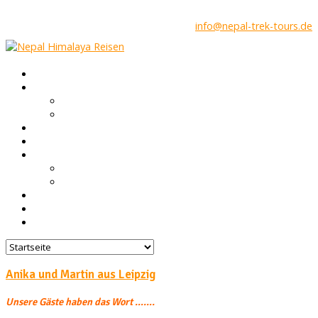
info@nepal-trek-tours.de
Startseite
Nepal Infos
Trekking in Nepal
Höhenkrankheit & Gesundheit
Touren
Gruppen Reisen
Über uns
Nepal FAQ
Unsere Agentur
Blog
Feedback
Kontakt
Anika und Martin aus Leipzig
Unsere Gäste haben das Wort …….