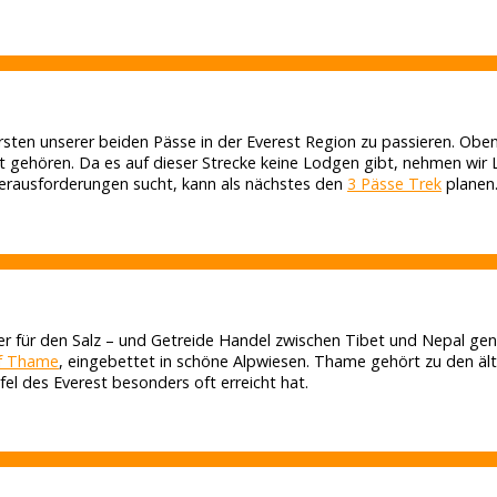
 ersten unserer beiden Pässe in der Everest Region zu passieren. O
lt gehören. Da es auf dieser Strecke keine Lodgen gibt, nehmen wi
rausforderungen sucht, kann als nächstes den
3 Pässe Trek
planen
er für den Salz – und Getreide Handel zwischen Tibet und Nepal gen
f Thame
, eingebettet in schöne Alpwiesen. Thame gehört zu den äl
el des Everest besonders oft erreicht hat.