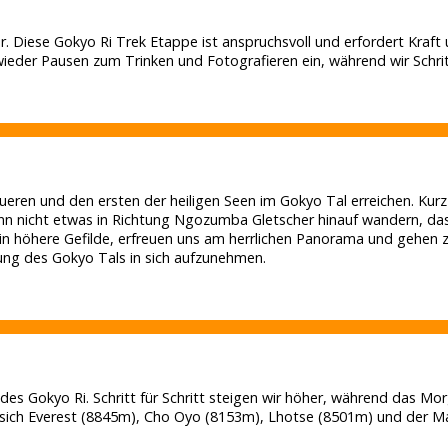
 Tor. Diese Gokyo Ri Trek Etappe ist anspruchsvoll und erfordert K
ieder Pausen zum Trinken und Fotografieren ein, während wir Schr
ren und den ersten der heiligen Seen im Gokyo Tal erreichen. Kur
nn nicht etwas in Richtung Ngozumba Gletscher hinauf wandern, da
r in höhere Gefilde, erfreuen uns am herrlichen Panorama und gehen 
ng des Gokyo Tals in sich aufzunehmen.
 Gokyo Ri. Schritt für Schritt steigen wir höher, während das Morg
sich Everest (8845m), Cho Oyo (8153m), Lhotse (8501m) und der Mak