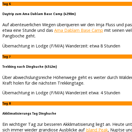
Tag 6
Daytrip zum Ama Dablam Base Camp (4290m)
Auf abenteuerlichen Wegen überqueren wir den Imja Fluss und pass
etwa eine Stunde und das
Ama Dablam Base Camp
mit seinen vie
Pangboche geht.
Übernachtung in Lodge (F/M/A) Wanderzeit: etwa 8 Stunden
Tag 7
Trekking nach Dingbuche (4312m)
Über abwechslungsreiche Höhenwege geht es weiter durch Wälder
Kraft holen für die nächsten Trekkingtage.
Übernachtung in Lodge (F/M/A) Wanderzeit etwa: 4 Stunden
Tag 8
Akklimatisierungs Tag Dingbuche
Ein wichtiger Tag zur besseren Akklimatisierung liegt an. Heute u
sich immer wieder grandiose Ausblicke auf
Island Peak
, Nuptse un