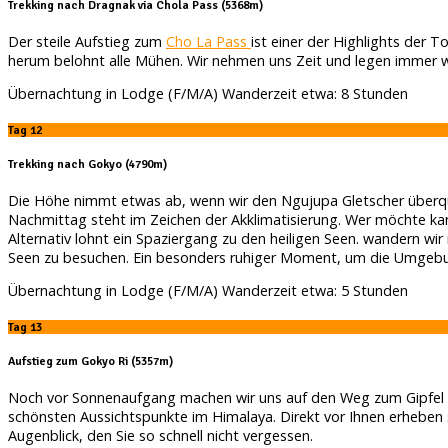
Trekking nach Dragnak via Chola Pass (5368m)
Der steile Aufstieg zum
Cho La Pass
ist einer der Highlights der
herum belohnt alle Mühen. Wir nehmen uns Zeit und legen immer w
Übernachtung in Lodge (F/M/A) Wanderzeit etwa: 8 Stunden
Tag 12
Trekking nach Gokyo (4790m)
Die Höhe nimmt etwas ab, wenn wir den Ngujupa Gletscher überque
Nachmittag steht im Zeichen der Akklimatisierung. Wer möchte ka
Alternativ lohnt ein Spaziergang zu den heiligen Seen. wandern wi
Seen zu besuchen. Ein besonders ruhiger Moment, um die Umgebu
Übernachtung in Lodge (F/M/A) Wanderzeit etwa: 5 Stunden
Tag 13
Aufstieg zum Gokyo Ri (5357m)
Noch vor Sonnenaufgang machen wir uns auf den Weg zum Gipfel des
schönsten Aussichtspunkte im Himalaya. Direkt vor Ihnen erheben 
Augenblick, den Sie so schnell nicht vergessen.