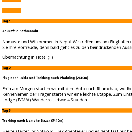
Absenden
Tag 1
Ankunft in Kathmandu
Namaste und Willkommen in Nepal. Wir treffen uns am Flughafen un
Sie Ihre Vorfreude, denn bald geht es zu den beindruckenden Auss
Übernachtung in Hotel (F)
Tag 2
Flug nach Lukla und Trekking nach Phakding (2610m)
Früh am Morgen starten wir mit dem Auto nach Rhamchap, wo Ihr 
Kennenlernen der Träger starten wir eine leichte Etappe. Zum Ein
Lodge (F/M/A) Wanderzeit etwa: 4 Stunden
Tag 3
Trekking nach Namche Bazar (3440m)
Heute startet Ihr Gokyo Ri Trek Abenteuer und es geht fast nur 