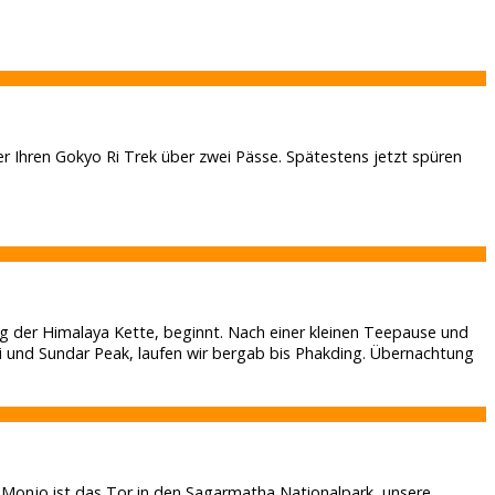
r Ihren Gokyo Ri Trek über zwei Pässe. Spätestens jetzt spüren
g der Himalaya Kette, beginnt. Nach einer kleinen Teepause und
i und Sundar Peak, laufen wir bergab bis Phakding. Übernachtung
Monjo ist das Tor in den Sagarmatha Nationalpark, unsere