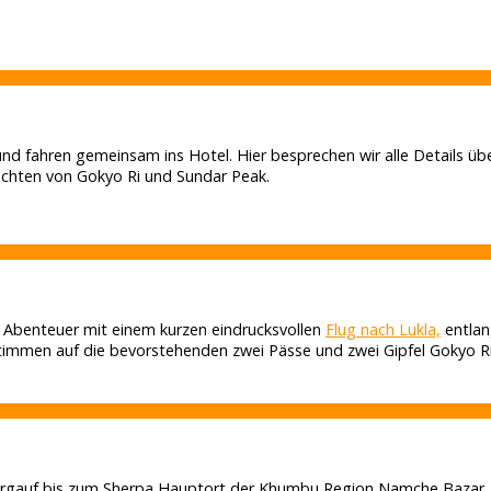
d fahren gemeinsam ins Hotel. Hier besprechen wir alle Details übe
ichten von Gokyo Ri und Sundar Peak.
Abenteuer mit einem kurzen eindrucksvollen
Flug nach Lukla,
entlan
stimmen auf die bevorstehenden zwei Pässe und zwei Gipfel Gokyo R
bergauf bis zum Sherpa Hauptort der Khumbu Region Namche Bazar. 