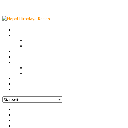
Startseite
Nepal Infos
Trekking in Nepal
Höhenkrankheit & Gesundheit
Touren
Gruppen Reisen
Über uns
Nepal FAQ
Unsere Agentur
Blog
Feedback
Kontakt