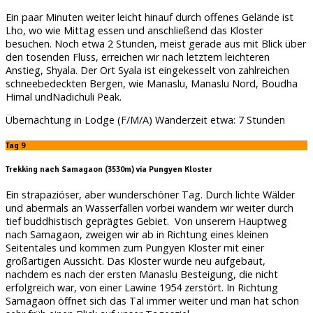
Ein paar Minuten weiter leicht hinauf durch offenes Gelände ist
Lho, wo wie Mittag essen und anschließend das Kloster
besuchen. Noch etwa 2 Stunden, meist gerade aus mit Blick über
den tosenden Fluss, erreichen wir nach letztem leichteren
Anstieg, Shyala. Der Ort Syala ist eingekesselt von zahlreichen
schneebedeckten Bergen, wie Manaslu, Manaslu Nord, Boudha
Himal undNadichuli Peak.
Übernachtung in Lodge (F/M/A) Wanderzeit etwa: 7 Stunden
Tag 9
Trekking nach
Samagaon (3530m) via Pungyen Kloster
Ein strapaziöser, aber wunderschöner Tag. Durch lichte Wälder
und abermals an Wasserfällen vorbei wandern wir weiter durch
tief buddhistisch geprägtes Gebiet. Von unserem Hauptweg
nach Samagaon, zweigen wir ab in Richtung eines kleinen
Seitentales und kommen zum Pungyen Kloster mit einer
großartigen Aussicht. Das Kloster wurde neu aufgebaut,
nachdem es nach der ersten Manaslu Besteigung, die nicht
erfolgreich war, von einer Lawine 1954 zerstört. In Richtung
Samagaon öffnet sich das Tal immer weiter und man hat schon