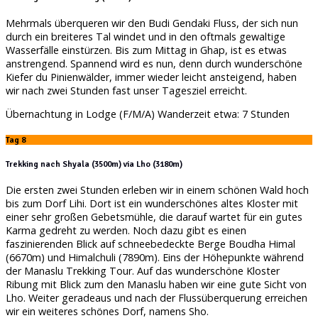
Mehrmals überqueren wir den Budi Gendaki Fluss, der sich nun
durch ein breiteres Tal windet und in den oftmals gewaltige
Wasserfälle einstürzen. Bis zum Mittag in Ghap, ist es etwas
anstrengend. Spannend wird es nun, denn durch wunderschöne
Kiefer du Pinienwälder, immer wieder leicht ansteigend, haben
wir nach zwei Stunden fast unser Tagesziel erreicht.
Übernachtung in Lodge (F/M/A) Wanderzeit etwa: 7 Stunden
Tag 8
Trekking nach Shyala (3500m) via Lho (3180m)
Die ersten zwei Stunden erleben wir in einem schönen Wald hoch
bis zum Dorf Lihi. Dort ist ein wunderschönes altes Kloster mit
einer sehr großen Gebetsmühle, die darauf wartet für ein gutes
Karma gedreht zu werden. Noch dazu gibt es einen
faszinierenden Blick auf schneebedeckte Berge Boudha Himal
(6670m) und Himalchuli (7890m). Eins der Höhepunkte während
der Manaslu Trekking Tour. Auf das wunderschöne Kloster
Ribung mit Blick zum den Manaslu haben wir eine gute Sicht von
Lho. Weiter geradeaus und nach der Flussüberquerung erreichen
wir ein weiteres schönes Dorf, namens Sho.