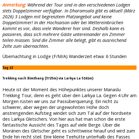
Anmerkung
: Während der Tour sind in den verschiedenen Lodgen
stets Doppelzimmer verfügbar. In Dharamsala gibt es aktuell (März
2026) 3 Lodgen mit begrenztem Platzangebot und keine
Doppelzimmer! In der Hochsaison oder bei Wettereinbrüchen
kommt es vor, dass viele Wanderer hier sind. Deshalb kann es
passieren, dass sich mehrere Gäste untereinander ein Zimmer
teilen müssen. Sind die Zimmer alle belegt, gibt es ausreichend
Zelte zum übernachten.
Übernachtung in Lodge (F/M/A) Wanderzeit etwa: 6 Stunden
Tag 13
Trekking nach Bimthang (3725m) via Larkya La 5161m)
Heute ist der Moment des Höhepunktes unserer Manaslu
Trekking Tour, denn es geht über den Larkya La. Gegen 4 Uhr am
Morgen rüsten wir uns zur Passüberquerung. Ein nicht zu
schwerer, aber wegen der ungewohnten Höhe doch
anstrengenden Aufstieg windet sich zum Tal auf der Nordseite
des Larkya Gletschers. Von hier aus hat man schon die erste
fantastische Aussicht des Tages auf viele Berge. Über die
Moränen des Gletscher geht es schrittweise hinauf und wird zum
Ende hin recht steil. Eine kleine Teehütte unterhalb des Passes