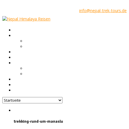
info@nepal-trek-tours.de
Startseite
Nepal Infos
Trekking in Nepal
Höhenkrankheit & Gesundheit
Touren
Gruppen Reisen
Über uns
Nepal FAQ
Unsere Agentur
Blog
Feedback
Kontakt
trekking-rund-um-manaslu