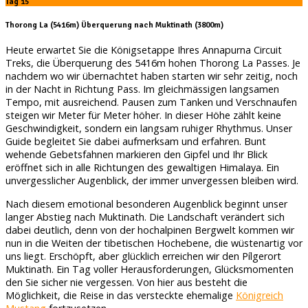
Tag 15
Thorong La (5416m) Überquerung nach Muktinath (3800m)
Heute erwartet Sie die Königsetappe Ihres Annapurna Circuit
Treks, die Überquerung des 5416m hohen Thorong La Passes. Je
nachdem wo wir übernachtet haben starten wir sehr zeitig, noch
in der Nacht in Richtung Pass. Im gleichmässigen langsamen
Tempo, mit ausreichend. Pausen zum Tanken und Verschnaufen
steigen wir Meter für Meter höher. In dieser Höhe zählt keine
Geschwindigkeit, sondern ein langsam ruhiger Rhythmus. Unser
Guide begleitet Sie dabei aufmerksam und erfahren. Bunt
wehende Gebetsfahnen markieren den Gipfel und Ihr Blick
eröffnet sich in alle Richtungen des gewaltigen Himalaya. Ein
unvergesslicher Augenblick, der immer unvergessen bleiben wird.
Nach diesem emotional besonderen Augenblick beginnt unser
langer Abstieg nach Muktinath. Die Landschaft verändert sich
dabei deutlich, denn von der hochalpinen Bergwelt kommen wir
nun in die Weiten der tibetischen Hochebene, die wüstenartig vor
uns liegt. Erschöpft, aber glücklich erreichen wir den Pílgerort
Muktinath. Ein Tag voller Herausforderungen, Glücksmomenten
den Sie sicher nie vergessen. Von hier aus besteht die
Möglichkeit, die Reise in das versteckte ehemalige
Königreich