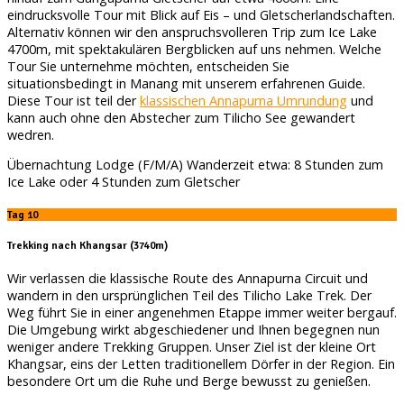
eindrucksvolle Tour mit Blick auf Eis – und Gletscherlandschaften.
Alternativ können wir den anspruchsvolleren Trip zum Ice Lake
4700m, mit spektakulären Bergblicken auf uns nehmen. Welche
Tour Sie unternehme möchten, entscheiden Sie
situationsbedingt in Manang mit unserem erfahrenen Guide.
Diese Tour ist teil der
klassischen Annapurna Umrundung
und
kann auch ohne den Abstecher zum Tilicho See gewandert
wedren.
Übernachtung Lodge (F/M/A) Wanderzeit etwa: 8 Stunden zum
Ice Lake oder 4 Stunden zum Gletscher
Tag 10
Trekking nach Khangsar (3740m)
Wir verlassen die klassische Route des Annapurna Circuit und
wandern in den ursprünglichen Teil des Tilicho Lake Trek. Der
Weg führt Sie in einer angenehmen Etappe immer weiter bergauf.
Die Umgebung wirkt abgeschiedener und Ihnen begegnen nun
weniger andere Trekking Gruppen. Unser Ziel ist der kleine Ort
Khangsar, eins der Letten traditionellem Dörfer in der Region. Ein
besondere Ort um die Ruhe und Berge bewusst zu genießen.