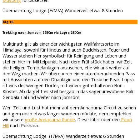
Mustang
fortzusetzen.
Übernachtung Lodge (F/M/A) Wanderzeit etwa: 8 Stunden
Tag 16
Trekking nach Jomsom 2650m via
Lupra 2800m
Muktinath gilt als einer der wichtigsten Wallfahrtsorte im
Himalaya, sowohl für Hindus und auch Buddhisten. Feuer und
Wasser stehen hier symbolisch für Reinigung und Leben und
stehen hier im Mittelpunkt. Nach dem Frühstück haben wir Zeit
die heiligen Tempelanlagen anzusehen, ehe wir uns weiter auf
den Weg machen. Wir überqueren einen atemberaubenden Pass
mit Aussichten auf den Dhaulagiri und den Tukuche Peak. Lupra
ist eins der wenigen Dörfer, mit einem gut erhaltenen Bon-
Kloster. Ab da geht es steil bergab in das sagenumwobene Kali
Gendaki Tal und weiter nach Jomsom.
Wer Zeit und Lust hat mehr auf dem Annapurna Circuit zu sehen
und gern noch etwas länger wandern möchte, dem empfehlen
wir unsere
große Annapurna Runde
. Diese führt über den
Poon
Hill
nach Pokhara.
Übernachtung Lodge (F/M/A) Wanderzeit etwa: 6 Stunden