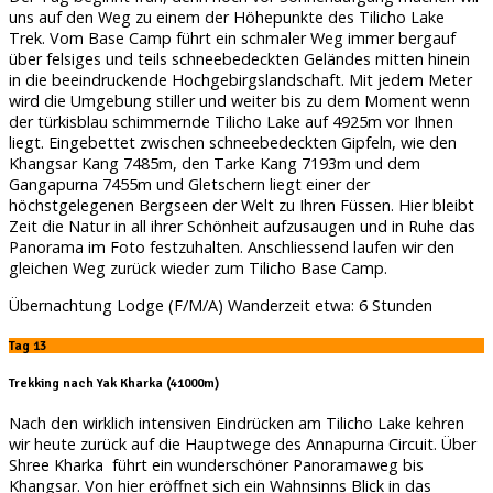
uns auf den Weg zu einem der Höhepunkte des Tilicho Lake
Trek. Vom Base Camp führt ein schmaler Weg immer bergauf
über felsiges und teils schneebedeckten Geländes mitten hinein
in die beeindruckende Hochgebirgslandschaft. Mit jedem Meter
wird die Umgebung stiller und weiter bis zu dem Moment wenn
der türkisblau schimmernde Tilicho Lake auf 4925m vor Ihnen
liegt. Eingebettet zwischen schneebedeckten Gipfeln, wie den
Khangsar Kang 7485m, den Tarke Kang 7193m und dem
Gangapurna 7455m und Gletschern liegt einer der
höchstgelegenen Bergseen der Welt zu Ihren Füssen. Hier bleibt
Zeit die Natur in all ihrer Schönheit aufzusaugen und in Ruhe das
Panorama im Foto festzuhalten. Anschliessend laufen wir den
gleichen Weg zurück wieder zum Tilicho Base Camp.
Übernachtung Lodge (F/M/A) Wanderzeit etwa: 6 Stunden
Tag 13
Trekking nach Yak Kharka (41000m)
Nach den wirklich intensiven Eindrücken am Tilicho Lake kehren
wir heute zurück auf die Hauptwege des Annapurna Circuit. Über
Shree Kharka führt ein wunderschöner Panoramaweg bis
Khangsar. Von hier eröffnet sich ein Wahnsinns Blick in das