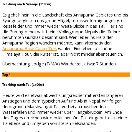
Trekking nach Syange (1100m)
Es geht hinein in die Landschaft des Annapurna Gebietes und bis
Syange begleiten uns grüne Hügel, terrassenförmig angelegte
Reisefelder und immer wieder weite Blicke in das Tal. Hier sind
die Gurung beheimatet, eine Volksgruppe Nepals die für ihre
berühmten Gurkhas bekannt sind. Wer lieber ins Herz der
Annapurna Region wandern möchte, kann alternativ den
Annapurna Base Camp Trek
wählen. Eine ebenso schöne
Himalaya Tour, die kürzer ist, aber nicht minder abenteuerlich.
Übernachtung Lodge (F/M/A) Wanderzeit etwa: 7 Stunden
Tag 4
Trekking nach Tal (1700m)
Heute wird es etwas abwechslungsreicher mit ersten längeren
Anstiegen und dem typischen Auf und Ab in Nepal. Wir folgen
dem grünen Marshyangdi Tal, vorbei an rauschenden
Wasserfällen und immer wieder über Hängebrücken. Am Ende
des Tages erreichen wir den kleinen Ort Tal, eingebettet in einer
Talebene und umgeben von steilen Felswänden.