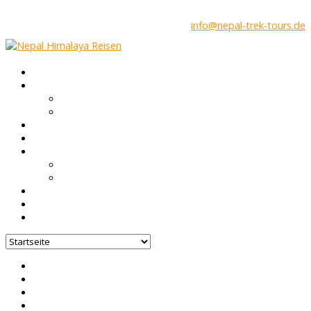
info@nepal-trek-tours.de
Startseite
Nepal Infos
Trekking in Nepal
Höhenkrankheit & Gesundheit
Touren
Gruppen Reisen
Über uns
Nepal FAQ
Unsere Agentur
Blog
Feedback
Kontakt