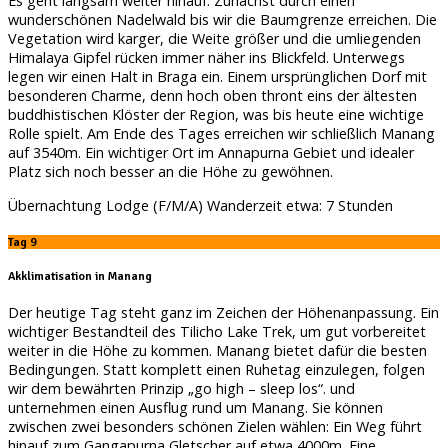
Es geht langsam weiter hinauf. Zunächst durch einen
wunderschönen Nadelwald bis wir die Baumgrenze erreichen. Die
Vegetation wird karger, die Weite größer und die umliegenden
Himalaya Gipfel rücken immer näher ins Blickfeld. Unterwegs
legen wir einen Halt in Braga ein. Einem ursprünglichen Dorf mit
besonderen Charme, denn hoch oben thront eins der ältesten
buddhistischen Klöster der Region, was bis heute eine wichtige
Rolle spielt. Am Ende des Tages erreichen wir schließlich Manang
auf 3540m. Ein wichtiger Ort im Annapurna Gebiet und idealer
Platz sich noch besser an die Höhe zu gewöhnen.
Übernachtung Lodge (F/M/A) Wanderzeit etwa: 7 Stunden
Tag 9
Akklimatisation
in Manang
Der heutige Tag steht ganz im Zeichen der Höhenanpassung. Ein
wichtiger Bestandteil des Tilicho Lake Trek, um gut vorbereitet
weiter in die Höhe zu kommen. Manang bietet dafür die besten
Bedingungen. Statt komplett einen Ruhetag einzulegen, folgen
wir dem bewährten Prinzip „go high – sleep los“. und
unternehmen einen Ausflug rund um Manang. Sie können
zwischen zwei besonders schönen Zielen wählen: Ein Weg führt
hinauf zum Gangapurna Gletscher auf etwa 4000m. Eine