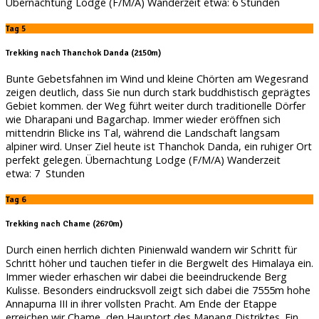
Übernachtung Lodge (F/M/A) Wanderzeit etwa: 6 Stunden
Tag 5
Trekking nach Thanchok Danda (2150m)
Bunte Gebetsfahnen im Wind und kleine Chörten am Wegesrand
zeigen deutlich, dass Sie nun durch stark buddhistisch geprägtes
Gebiet kommen. der Weg führt weiter durch traditionelle Dörfer
wie Dharapani und Bagarchap. Immer wieder eröffnen sich
mittendrin Blicke ins Tal, während die Landschaft langsam
alpiner wird. Unser Ziel heute ist Thanchok Danda, ein ruhiger Ort
perfekt gelegen. Übernachtung Lodge (F/M/A) Wanderzeit
etwa: 7 Stunden
Tag 6
Trekking nach Chame (2670m)
Durch einen herrlich dichten Pinienwald wandern wir Schritt für
Schritt höher und tauchen tiefer in die Bergwelt des Himalaya ein.
Immer wieder erhaschen wir dabei die beeindruckende Berg
Kulisse. Besonders eindrucksvoll zeigt sich dabei die 7555m hohe
Annapurna III in ihrer vollsten Pracht. Am Ende der Etappe
erreichen wir Chame, den Hauptort des Manang Distriktes. Ein